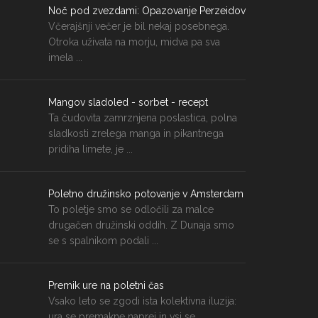
Noč pod zvezdami: Opazovanje Perzeidov
Včerajšnji večer je bil nekaj posebnega.
Otroka uživata na morju, midva pa sva
imela ...
Mangov sladoled - sorbet - recept
Ta čudovita zamrznjena poslastica, polna
sladkosti zrelega manga in pikantnega
pridiha limete, je ...
Poletno družinsko potovanje v Amsterdam
To poletje smo se odločili za malce
drugačen družinski oddih. Z Dunaja smo
se s spalnikom podali ...
Premik ure na poletni čas
Vsako leto se zgodi ista kolektivna iluzija:
ura se premakne naprej in vsi se