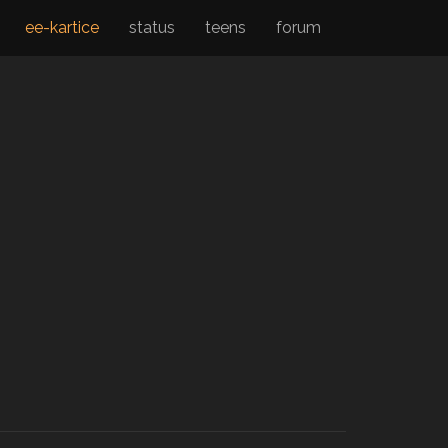
ee-kartice
status
teens
forum