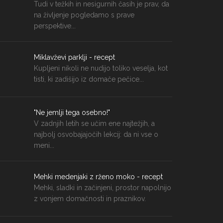
Tudi v težkih in nesigurnih časih je prav, da
na življenje pogledamo s prave
perspektive...
Miklavževi parklji - recept
Kupljeni nikoli ne nudijo toliko veselja, kot
tisti, ki zadišijo iz domače pečice...
"Ne jemlji tega osebno!"
V zadnjih letih se učim ene najtežjih, a
najbolj osvobajajočih lekcij: da ni vse o
meni...
Mehki medenjaki z rženo moko - recept
Mehki, sladki in začinjeni, prostor napolnijo
z vonjem domačnosti in praznikov.